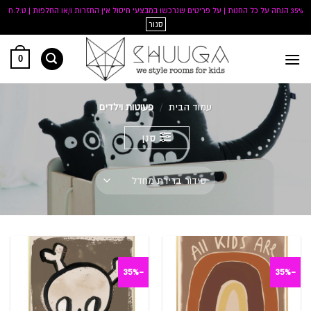
35% הנחה על כל החנות | על פריטים שנרכשו במבצעי חיסול אין החזרות ו/או החלפות | ט.ל.ח
סגור
Ski
0
t
conten
עמוד הבית
/
פעוטות וילדים
סנן
-35%
-35%