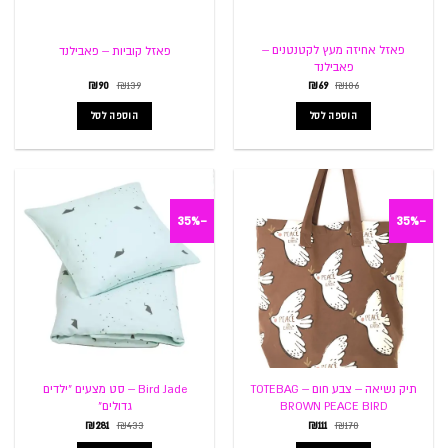
פאזל אחיזה מעץ לקטנטנים –
פאזל קוביות – פאבילנד
פאבילנד
המחיר
המחיר
המחיר
המחיר
₪
90
₪
139
₪
69
₪
106
המקורי
הנוכחי
המקורי
הנוכחי
היה:
הוא:
היה:
הוא:
הוספה לסל
הוספה לסל
₪90.
₪139.
₪69.
₪106.
-35%
-35%
תיק נשיאה – צבע חום – TOTEBAG
Bird Jade – סט מצעים "ילדים
BROWN PEACE BIRD
גדולים"
המחיר
המחיר
המחיר
המחיר
₪
281
₪
433
₪
111
₪
170
המקורי
הנוכחי
המקורי
הנוכחי