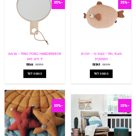
-35%
-35%
Ms. Ruth – בובת נוי – הדגית
PING PONG HANDMIRROR – מראת
המתוקית
יד פינג פונג
המחיר
המחיר
המחיר
המחיר
₪
166
₪
255
₪
243
₪
374
המקורי
הנוכחי
המקורי
הנוכחי
היה:
הוא:
היה:
הוא:
הוספה לסל
הוספה לסל
₪166.
₪255.
₪243.
₪374.
-35%
-35%