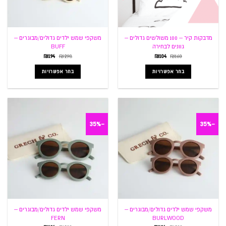
מדבקות קיר – 100 משולשים גדולים –
משקפי שמש ילדים גדולים/מבוגרים –
גוונים לבחירה
BUFF
המחיר
המחיר
המחיר
המחיר
₪
194
₪
298
₪
104
₪
160
המקורי
הנוכחי
המקורי
הנוכחי
היה:
הוא:
היה:
הוא:
בחר אפשרויות
בחר אפשרויות
₪194.
₪298.
₪104.
₪160.
למוצר
למוצר
זה
זה
יש
יש
מספר
מספר
-35%
-35%
סוגים.
סוגים.
ניתן
ניתן
לבחור
לבחור
את
את
האפשרויות
האפשרויות
בעמוד
בעמוד
המוצר
המוצר
משקפי שמש ילדים גדולים/מבוגרים –
משקפי שמש ילדים גדולים/מבוגרים –
FERN
BURLWOOD