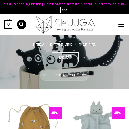
35% הנחה על כל החנות | על פריטים שנרכשו במבצעי חיסול אין החזרות ו/או החלפות | ט.ל.ח
סגור
Ski
0
t
conten
עמוד הבית
/
פעוטות וילדים
/
עמוד 3
סנן
-35%
-35%