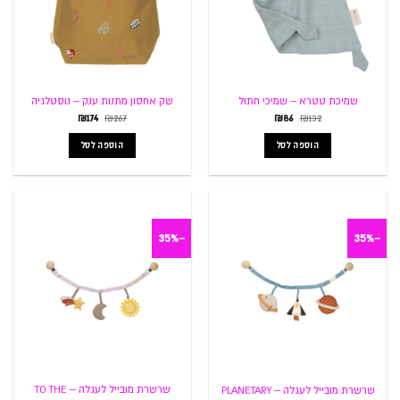
שמיכת טטרא – שמיכי חתול
שק אחסון מתנות ענק – נוסטלגיה
המחיר
המחיר
המחיר
המחיר
₪
174
₪
267
₪
86
₪
132
המקורי
הנוכחי
המקורי
הנוכחי
היה:
הוא:
היה:
הוא:
הוספה לסל
הוספה לסל
₪174.
₪267.
₪86.
₪132.
-35%
-35%
שרשרת מובייל לעגלה – TO THE
שרשרת מובייל לעגלה – PLANETARY