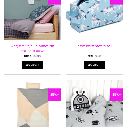
סדין למיטת תינוק/מיטת מעבר –
נרתיק/קלמר זאבים תכלת
70X140 ס"מ – ורוד
המחיר
המחיר
המחיר
המחיר
₪
158
₪
243
₪
71
₪
109
המקורי
הנוכחי
המקורי
הנוכחי
היה:
הוא:
היה:
הוא:
הוספה לסל
הוספה לסל
₪158.
₪243.
₪71.
₪109.
-35%
-35%