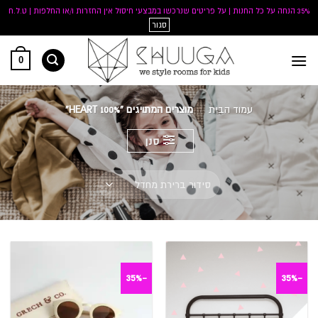
35% הנחה על כל החנות | על פריטים שנרכשו במבצעי חיסול אין החזרות ו/או החלפות | ט.ל.ח
סגור
Ski
0
t
conten
עמוד הבית
/
מוצרים המתויגים “100% HEART”
סנן
-35%
-35%