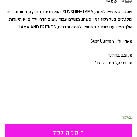
המחיר
המחיר
83
127
המקורי
הנוכחי
פוסטר סאנשיין לאמה, SUNSHINE LAMA ,הוא פוסטר מתוק עם גוונים רכים
היה:
הוא:
ופסטלים בעל רקע דמוי פשתן. מושלם עבור עיצוב חדרי ילדים או תינוקות.
₪83.
₪127.
הולך מצוין עם פוסטר סאנשיין לאמה וחברים, LAMA AND FRIENDS
מאויר ע"י: Suzy Ultman
מעוצב בהולנד.
מודפס על נייר 170 גר'
1 במלאי
הוספה לסל