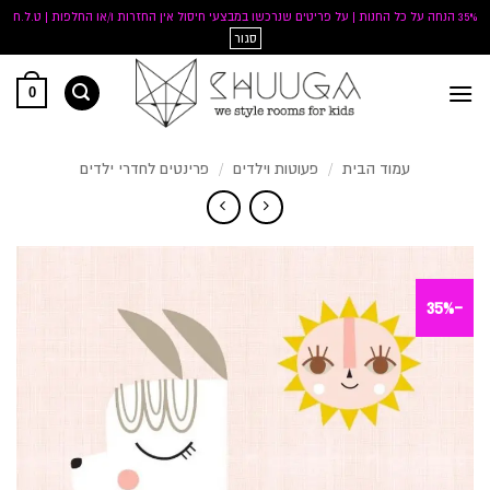
35% הנחה על כל החנות | על פריטים שנרכשו במבצעי חיסול אין החזרות ו/או החלפות | ט.ל.ח
סגור
Ski
0
t
conten
עמוד הבית
/
פעוטות וילדים
/
פרינטים לחדרי ילדים
-35%