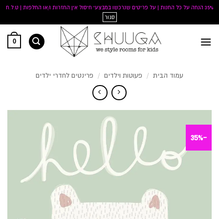
35% הנחה על כל החנות | על פריטים שנרכשו במבצעי חיסול אין החזרות ו/או החלפות | ט.ל.ח
סגור
Ski
0
t
conten
עמוד הבית
/
פעוטות וילדים
/
פרינטים לחדרי ילדים
-35%