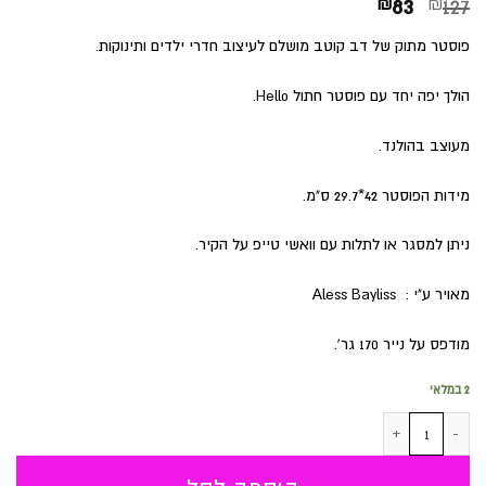
המחיר
המחיר
₪
83
₪
127
המקורי
הנוכחי
פוסטר מתוק של דב קוטב מושלם לעיצוב חדרי ילדים ותינוקות.
היה:
הוא:
₪83.
₪127.
הולך יפה יחד עם פוסטר חתול Hello.
מעוצב בהולנד.
מידות הפוסטר 42*29.7 ס"מ.
ניתן למסגר או לתלות עם וואשי טייפ על הקיר.
מאויר ע"י : Aless Bayliss
מודפס על נייר 170 גר'.
2 במלאי
כמות של Hello פוסטר דב קוטב