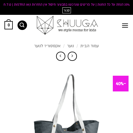
35% הנחה על כל החנות | על פריטים שנרכשו במבצעי חיסול אין החזרות ו/או החלפות | ט.ל.ח
סגור
Ski
0
t
conten
עמוד הבית
/
נוער
/
אקססוריז לנוער
-40%