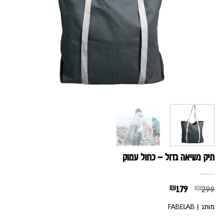
תיק נשיאה גדול – כחול עמוק
המחיר
המחיר
₪
179
₪
299
המקורי
הנוכחי
מותג | FABELAB
היה:
הוא: