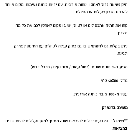
₪179.
₪299.
תיק נשיאה גדול לאחסון ונוחות מירבית. עם ידיות כותנה נעימות ומקום מיוחד
להכניס מזרון פעילות או מחצלת.
קחו את התיק אתכם לים או לטיול, יש בו מקום לאחסן לכם את כל מה
שצריך.
ניתן בקלות גם להשתמש בו גם כתיק עגלה לטיולים עם התינוק לפארק
ולגינה.
מגיע ב-3 גוונים שונים. (כחול עמוק / ורוד נעים / חרדל דבש)
גודל: 40X50 ס"מ
עשוי מ-100 % בד כותנה אורגנית.
מעוצב בדנמרק
**שימו לב: הצבעים יכולים להיראות שונה ממסך למסך ועלולים להיות שונים
במציאות.