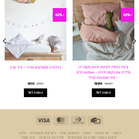
-40%
-40%
ציפה כפולה למיטת תינוק/מעבר דו
גירלנדת משולשים מנייר – ורוד עדין
צדדית עם רקמה ידנית – 100X140 ס"מ
– מיני משבצות קורל
המחיר
המחיר
המחיר
המחיר
₪
30
₪
50
₪
245
₪
409
המקורי
הנוכחי
המקורי
הנוכחי
היה:
הוא:
היה:
הוא:
הוספה לסל
הוספה לסל
₪30.
₪50.
₪245.
₪409.
Visa
MasterCard
Dinners
Credit
Club
Card
ראשי
מי אנחנו
חנות
החשבון שלי
רשימת משאלות
בלוג
תקנון האתר ומדיניות משלוחים
מדיניות פרטיות
צור קשר