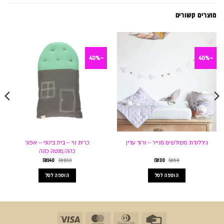
מוצרים קשורים
-40%
-40%
כרית נוי – בית בינוני – אפור
גירלנדת משולשים מנייר – ורוד עדין
כהה/מנטה כהה
המחיר
המחיר
המחיר
המחיר
₪
140
₪
233
₪
30
₪
50
המקורי
הנוכחי
המקורי
הנוכחי
היה:
הוא:
היה:
הוא:
הוספה לסל
הוספה לסל
₪140.
₪233.
₪30.
₪50.
Visa
MasterCard
Dinners
Credit