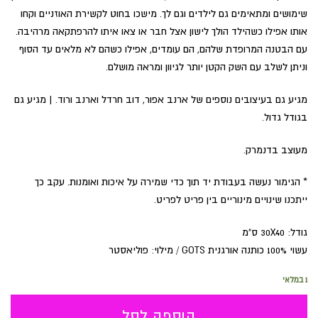
₪133.
₪204.
שימושים ומתאימים גם לילדים וגם לך. מישכו בחוט לקשירת האוזניים וקחו
אותו אפילו כשהילד הולך לישון אצל חבר או צאו איתו להרפתקאה מרהיבה.
עם הבטנה המרופדת שלהם, הם עומדים, אפילו כשהם לא מלאים עד הסוף
וניתן לשלב עם השק הקטן יותר לגיוון ומראה מושלם.
מגיע גם בעיצובים נוספים של ארנב אפור, דוב חרדל וארנב ורוד. | מגיע גם
בגודל גדול.
מעוצב בדנמרק.
* הגימור נעשה בעבודת יד תוך כדי שמירה על איכות ואומנות. עקב כך
ייתכנו שינויים מינוריים בין פריט לפריט.
גודל: 30X40 ס"מ
עשוי 100% כותנה אורגנית GOTS / מילוי: פוליאסטר
1 במלאי
הוספה לסל