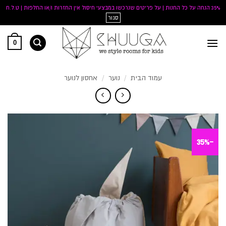
35% הנחה על כל החנות | על פריטים שנרכשו במבצעי חיסול אין החזרות ו/או החלפות | ט.ל.ח
סגור
Ski
0
t
conten
עמוד הבית
/
נוער
/
אחסון לנוער
-35%