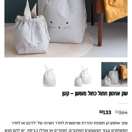
שק אחסון חתול כחול מעושן – קטן
המחיר
המחיר
₪
133
₪
204
המקורי
הנוכחי
שקי אחסון הן תוספת נהדרת ושימושית לחדר השינה של ילדכם או לחדר
היה:
הוא:
המשחקים עבור הצעצועים האהובים, הספרים או אפילו כביסה. יש להם מגוון