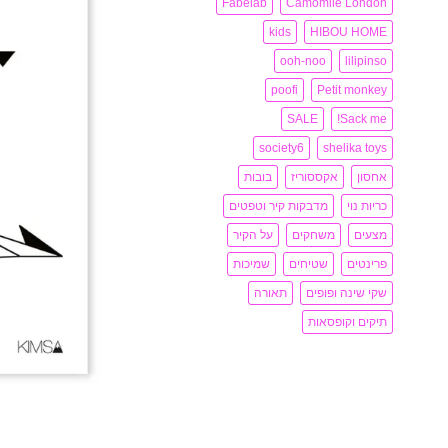
Fabelab
Camomile London
kids
HIBOU HOME
ooh-noo
lilipinso
poofi
Petit monkey
SALE
Sack me!
society6
shelika toys
אחסון
אקססוריז
בובות
כריות נוי
מדבקות קיר וטפטים
מצעים
משחקים
על הקיר
פרינטים
שטיחים
שמיכות
שקי שינה ופופים
תאורה
תיקים וקופסאות