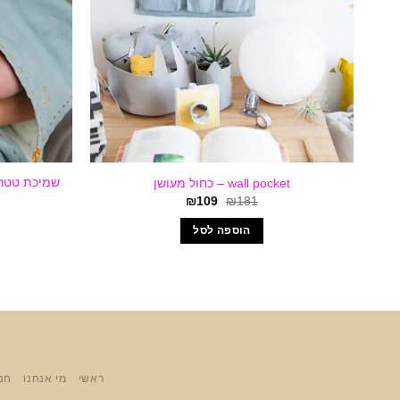
שמיכת טטרא
wall pocket – כחול מעושן
המחיר
המחיר
₪
109
₪
181
המקורי
הנוכחי
היה:
הוא:
הוספה לסל
₪109.
₪181.
ראשי
מי אנחנו
חנ