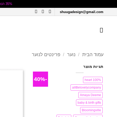
35% הנחה על כל החנות | על פריטים שנרכשו במבצעי חיסול אין החזרות ו/או החלפות | ט.ל.ח
Ski
shuugadesign@gmail.com
t
conten
עמוד הבית
/
נוער
/
פרינטים לנוער
תגיות מוצר
-40%
100% heart
alittlelovelycompany
Amaya Deeme
baby & birth gifts
Bloomingville