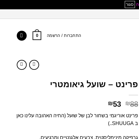
סגור
0
התחברות / הרשמה
פרינט – שועל גיאומטרי
המחיר
המחיר
53
88
₪
₪
המקורי
הנוכחי
פרינט אוריגמי בשחור לבן של שועל (החיה האהובה עלינו כאן
היה:
הוא:
ב SHUUGA..)
₪53.
₪88.
גרפיקה מינימליסטית, צבעים אלגנטיים ומרגיעים.