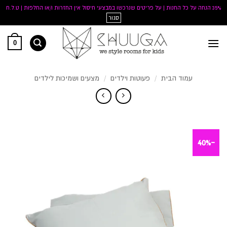
35% הנחה על כל החנות | על פריטים שנרכשו במבצעי חיסול אין החזרות ו/או החלפות | ט.ל.ח
סגור
Ski
0
t
conten
עמוד הבית
/
פעוטות וילדים
/
מצעים ושמיכות לילדים
-40%