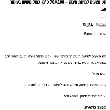
סט מצעים למיטת תינוק – 70X100 ס"מ- כחול מעושן בעיטור
זהב
המחיר
המחיר
₪
134
₪
223
המקורי
הנוכחי
מותג | Fabelab
היה:
הוא:
₪134.
₪223.
סט מצעים למיטת תינוק רך ביותר, עשוי 100% כותנה אורגנית עם גימור זהב
מפוליאסטר. מגיע בתוך תיק נשיאה מתוק ושימושי.
הסט מכיל:
ציפה לשמיכת תינוק (מתאים גם למיטת מעבר): 70X100 ס"מ
וציפית לכרית תינוק: 40X45 ס"מ
מעוצב בדנמרק.