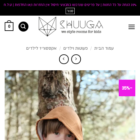
35% הנחה על כל החנות | על פריטים שנרכשו במבצעי חיסול אין החזרות ו/או החלפות | ט.ל.ח
סגור
Ski
0
t
conten
עמוד הבית
/
פעוטות וילדים
/
אקססוריז לילדים
-35%