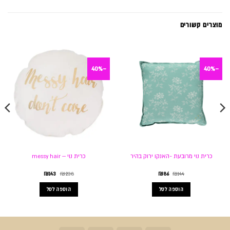
מוצרים קשורים
-40%
-40%
כרית נוי מרובעת -האנקו ירוק בהיר
כרית נוי – messy hair
המחיר
המחיר
המחיר
המחיר
₪
143
₪
238
₪
86
₪
144
המקורי
הנוכחי
המקורי
הנוכחי
היה:
הוא:
היה:
הוא:
הוספה לסל
הוספה לסל
₪143.
₪238.
₪86.
₪144.