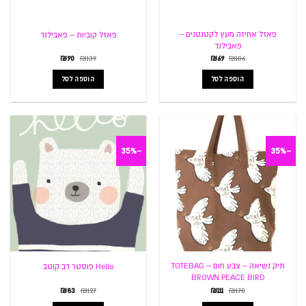
פאזל אחיזה מעץ לקטנטנים –
פאזל קוביות – פאבילנד
פאבילנד
המחיר
המחיר
המחיר
המחיר
₪
90
₪
139
₪
69
₪
106
המקורי
הנוכחי
המקורי
הנוכחי
היה:
הוא:
היה:
הוא:
הוספה לסל
הוספה לסל
₪90.
₪139.
₪69.
₪106.
-35%
-35%
תיק נשיאה – צבע חום – TOTEBAG
Hello פוסטר דב קוטב
BROWN PEACE BIRD
המחיר
המחיר
המחיר
המחיר
₪
83
₪
127
₪
111
₪
170
המקורי
הנוכחי
המקורי
הנוכחי