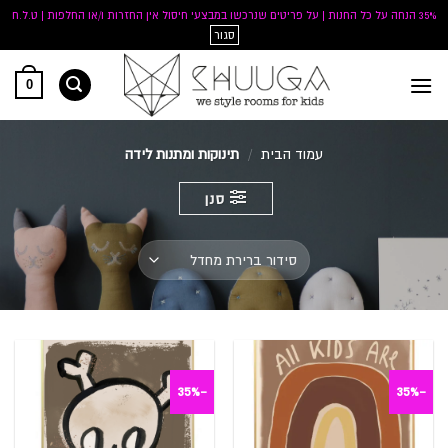
35% הנחה על כל החנות | על פריטים שנרכשו במבצעי חיסול אין החזרות ו/או החלפות | ט.ל.ח
סגור
Ski
0
t
conten
עמוד הבית
/
תינוקות ומתנות לידה
סנן
-35%
-35%