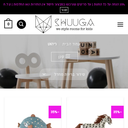
35% הנחה על כל החנות | על פריטים שנרכשו במבצעי חיסול אין החזרות ו/או החלפות | ט.ל.ח
סגור
Ski
0
t
conten
עמוד הבית
/
ריהוט
סנן
-35%
-35%