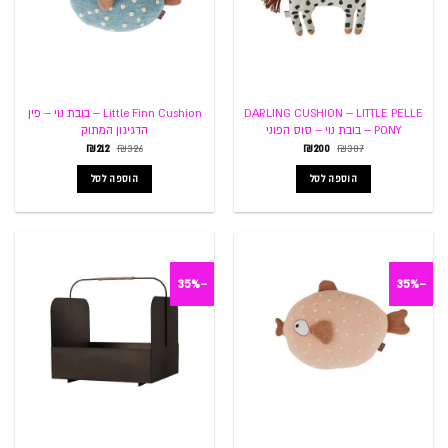
DARLING CUSHION – LITTLE PELLE
Little Finn Cushion – בובת נוי – פין
PONY – בובת נוי – סוס הפוני
הדגיגון המתוק
המחיר
המחיר
המחיר
המחיר
₪
212
₪
326
₪
200
₪
307
המקורי
הנוכחי
המקורי
הנוכחי
היה:
הוא:
היה:
הוא:
הוספה לסל
הוספה לסל
₪212.
₪326.
₪200.
₪307.
-35%
-35%