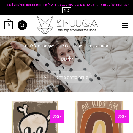
35% הנחה על כל החנות | על פריטים שנרכשו במבצעי חיסול אין החזרות ו/או החלפות | ט.ל.ח
סגור
Ski
0
t
conten
עמוד הבית
/
פעוטות וילדים
/
אקססוריז לילדים
סנן
-35%
-35%