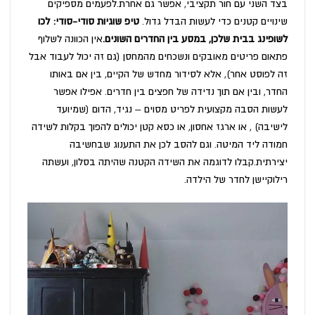
בצד השני עם חור תקציבי, אפשר גם אחרת.לפעמים מספיקים
שינויים קטנים כדי לעשות הבדל גדול.
טיפ שוגיות סודי-סודי: לכו
לשופינג בבית שלכן, במסע בין החדרים השונים.
אין הכוונה לשלוף
פתאום פריטים מאובקים ונשכחים מהמחסן (גם זה יכול לעבוד אבל
זה לפוסט אחר), אלא לסידור מחדש של הקיים, בין אם באותו
החדר, ובין אם תוך נדידה של חפצים בין חדרים. אפילו אפשר
לעשות הסבה מקצועית לפריט מסוים – נגיד, הדום (שמיועד
לישיבה) , או ארגז אחסון, או כסא קטן יכולים להפוך בקלות לשידה
חמודה ליד המיטה. וגם להסב לכן את התענוג שבחשיבה
יצירתית.קבלו לדוגמה את השידה הקטנה שהיתה בסלון, ועשתה
רילוקיישן לחדר של הילדה.