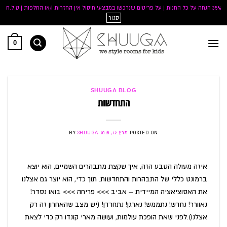
35% הנחה על כל החנות | על פריטים שנרכשו במבצעי חיסול אין החזרות ו/או החלפות | ט.ל.ח
סגור
Ski
0
t
conten
SHUUGA BLOG
התחדשות
POSTED ON
מרץ 12, 2018
SHUUGA
BY
איזה מעולה הטבע הזה, איך שקצת מתבהרים השמיים, הוא יוצא
ברמונט כללי של התבהרות והתחדשות. תוך כדי, הוא יוצר גם אצלנו
את האסוציאציה המיידית – אביב >>> פריחה >>> בואו נסדר!
נאוורר! נחדש! נתממש! נארגן! נתחרדן! (יש מצב שהאחרון זה רק
אצלנו).לפני שאת הופכת עולמות, ועושה מארי קונדו רק כדי לצאת